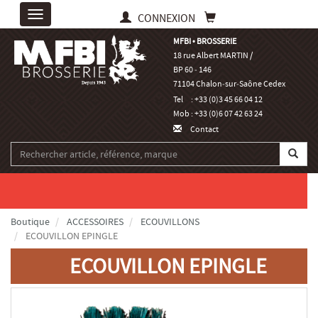
Toggle
CONNEXION
navigation
MFBI • BROSSERIE
18 rue Albert MARTIN /
BP 60 ‑ 146
71104 Chalon‑sur‑Saône Cedex
Tel
: +33 (0)3 45 66 04 12
Mob
: +33 (0)6 07 42 63 24
Contact
Boutique
ACCESSOIRES
ECOUVILLONS
ECOUVILLON EPINGLE
ECOUVILLON EPINGLE