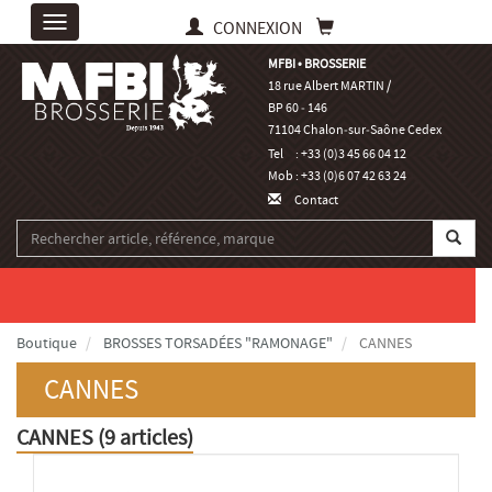
Toggle
CONNEXION
navigation
MFBI • BROSSERIE
18 rue Albert MARTIN /
BP 60 ‑ 146
71104 Chalon‑sur‑Saône Cedex
Tel
: +33 (0)3 45 66 04 12
Mob
: +33 (0)6 07 42 63 24
Contact
Boutique
BROSSES TORSADÉES "RAMONAGE"
CANNES
CANNES
CANNES (
9 articles
)