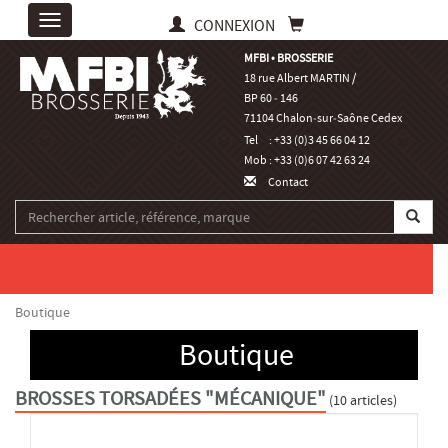
Toggle
CONNEXION
navigation
MFBI • BROSSERIE
18 rue Albert MARTIN /
BP 60 ‑ 146
71104 Chalon‑sur‑Saône Cedex
Tel
: +33 (0)3 45 66 04 12
Mob
: +33 (0)6 07 42 63 24
Contact
Boutique
Boutique
BROSSES TORSADÉES "MÉCANIQUE"
(10 articles)